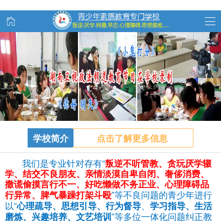
学校简介
点击了解更多信息
我们是专业针对存有“
叛逆不听管教、
贪玩
厌学辍
学、结交不良朋友、亲情淡漠自卑自闭、奢侈消费、
撒谎偷摸言行不一、好吃懒做不务正业、心理障碍品
”等不良问题的青少年进行
行异常、脾气暴躁打架斗殴
以“
、
心理疏导、思想引导、行为督导
学习指导、生活
”等多位一体化问题纠正教
磨炼、兴趣培养、文艺培训