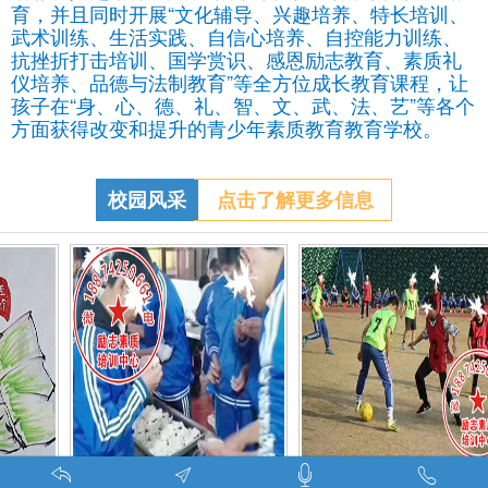
育，并且同时开展“文化辅导、兴趣培养、特长培训、
武术训练、生活实践、自信心培养、自控能力训练、
抗挫折打击培训、国学赏识、感恩励志教育、素质礼
仪培养、品德与法制教育”等全方位成长教育课程，让
孩子在“身、心、德、礼、智、文、武、法、艺”等各个
方面获得改变和提升的青少年素质教育教育学校。
校园风采
点击了解更多信息
调皮的学生叛逆的孩子在特训学校娱乐中学习-调皮的问题学生怎么教育找什么机构
特训学校师生携手包饺子体验生活美味-湖南青少年励志教育学校
叛逆期孩子管教学校学