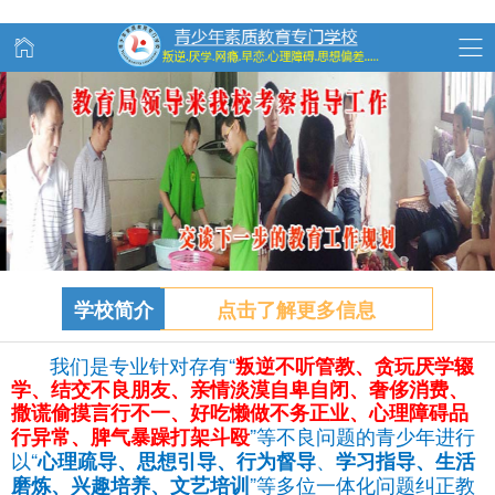
学校简介
点击了解更多信息
我们是专业针对存有“
叛逆不听管教、
贪玩
厌学辍
学、结交不良朋友、亲情淡漠自卑自闭、奢侈消费、
撒谎偷摸言行不一、好吃懒做不务正业、心理障碍品
”等不良问题的青少年进行
行异常、脾气暴躁打架斗殴
以“
、
心理疏导、思想引导、行为督导
学习指导、生活
”等多位一体化问题纠正教
磨炼、兴趣培养、文艺培训