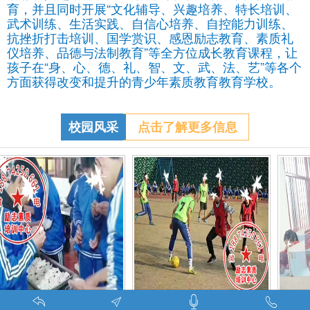
育，并且同时开展“文化辅导、兴趣培养、特长培训、
武术训练、生活实践、自信心培养、自控能力训练、
抗挫折打击培训、国学赏识、感恩励志教育、素质礼
仪培养、品德与法制教育”等全方位成长教育课程，让
孩子在“身、心、德、礼、智、文、武、法、艺”等各个
方面获得改变和提升的青少年素质教育教育学校。
校园风采
点击了解更多信息
特训学校师生携手包饺子体验生活美味-湖南青少年励志教育学校
叛逆期孩子管教学校学生课外足球赛-叛逆的孩子怎么办