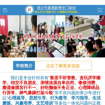
学校简介
点击了解更多信息
我们是专业针对存有“
叛逆不听管教、
贪玩
厌学辍
学、结交不良朋友、亲情淡漠自卑自闭、奢侈消费、
撒谎偷摸言行不一、好吃懒做不务正业、心理障碍品
”等不良问题的青少年进行
行异常、脾气暴躁打架斗殴
以“
、
心理疏导、思想引导、行为督导
学习指导、生活
”等多位一体化问题纠正教
磨炼、兴趣培养、文艺培训