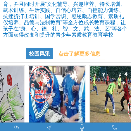
育，并且同时开展“文化辅导、兴趣培养、特长培训、
武术训练、生活实践、自信心培养、自控能力训练、
抗挫折打击培训、国学赏识、感恩励志教育、素质礼
仪培养、品德与法制教育”等全方位成长教育课程，让
孩子在“身、心、德、礼、智、文、武、法、艺”等各个
方面获得改变和提升的青少年素质教育教育学校。
校园风采
点击了解更多信息
调皮的学生叛逆的孩子在特训学校娱乐中学习-调皮的问题学生怎么教育找什么机构
特训学校师生携手包饺子体验生活美味-湖南青少年励志教育学校