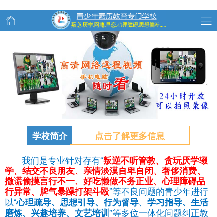
学校简介
点击了解更多信息
我们是专业针对存有“
叛逆不听管教、
贪玩
厌学辍
学、结交不良朋友、亲情淡漠自卑自闭、奢侈消费、
撒谎偷摸言行不一、好吃懒做不务正业、心理障碍品
”等不良问题的青少年进行
行异常、脾气暴躁打架斗殴
以“
、
心理疏导、思想引导、行为督导
学习指导、生活
”等多位一体化问题纠正教
磨炼、兴趣培养、文艺培训