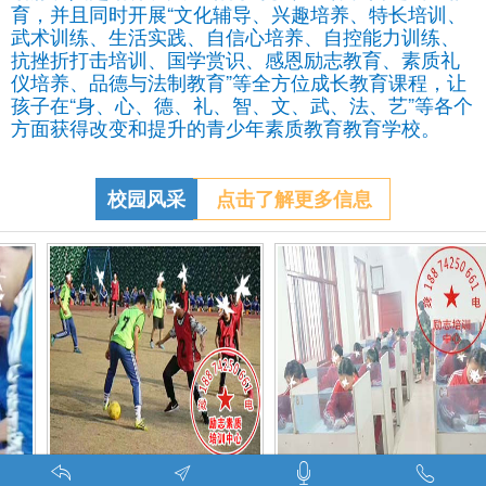
育，并且同时开展“文化辅导、兴趣培养、特长培训、
武术训练、生活实践、自信心培养、自控能力训练、
抗挫折打击培训、国学赏识、感恩励志教育、素质礼
仪培养、品德与法制教育”等全方位成长教育课程，让
孩子在“身、心、德、礼、智、文、武、法、艺”等各个
方面获得改变和提升的青少年素质教育教育学校。
校园风采
点击了解更多信息
特训学校师生携手包饺子体验生活美味-湖南青少年励志教育学校
叛逆期孩子管教学校学生课外足球赛-叛逆的孩子怎么办
学校诗词默写活动转移问题少年不良思想-问题少年管教学校联系电话