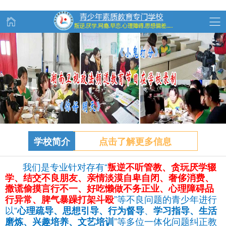
学校简介
点击了解更多信息
我们是专业针对存有“
叛逆不听管教、
贪玩
厌学辍
学、结交不良朋友、亲情淡漠自卑自闭、奢侈消费、
撒谎偷摸言行不一、好吃懒做不务正业、心理障碍品
”等不良问题的青少年进行
行异常、脾气暴躁打架斗殴
以“
、
心理疏导、思想引导、行为督导
学习指导、生活
”等多位一体化问题纠正教
磨炼、兴趣培养、文艺培训