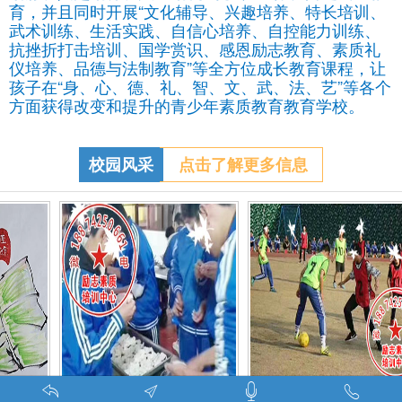
育，并且同时开展“文化辅导、兴趣培养、特长培训、
武术训练、生活实践、自信心培养、自控能力训练、
抗挫折打击培训、国学赏识、感恩励志教育、素质礼
仪培养、品德与法制教育”等全方位成长教育课程，让
孩子在“身、心、德、礼、智、文、武、法、艺”等各个
方面获得改变和提升的青少年素质教育教育学校。
校园风采
点击了解更多信息
调皮的学生叛逆的孩子在特训学校娱乐中学习-调皮的问题学生怎么教育找什么机构
特训学校师生携手包饺子体验生活美味-湖南青少年励志教育学校
叛逆期孩子管教