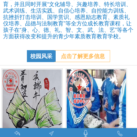
育，并且同时开展“文化辅导、兴趣培养、特长培训、
武术训练、生活实践、自信心培养、自控能力训练、
抗挫折打击培训、国学赏识、感恩励志教育、素质礼
仪培养、品德与法制教育”等全方位成长教育课程，让
孩子在“身、心、德、礼、智、文、武、法、艺”等各个
方面获得改变和提升的青少年素质教育教育学校。
校园风采
点击了解更多信息
调皮的学生叛逆的孩子在特训学校娱乐中学习-调皮的问题学生怎么教育找什么机构
特训学校师生携手包饺子体验生活美味-湖南青少年励志教育学校