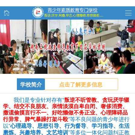
学校简介
点击了解更多信息
我们是专业针对存有“
叛逆不听管教、
贪玩
厌学辍
学、结交不良朋友、亲情淡漠自卑自闭、奢侈消费、
撒谎偷摸言行不一、好吃懒做不务正业、心理障碍品
”等不良问题的青少年进行
行异常、脾气暴躁打架斗殴
以“
、
心理疏导、思想引导、行为督导
学习指导、生活
”等多位一体化问题纠正教
磨炼、兴趣培养、文艺培训