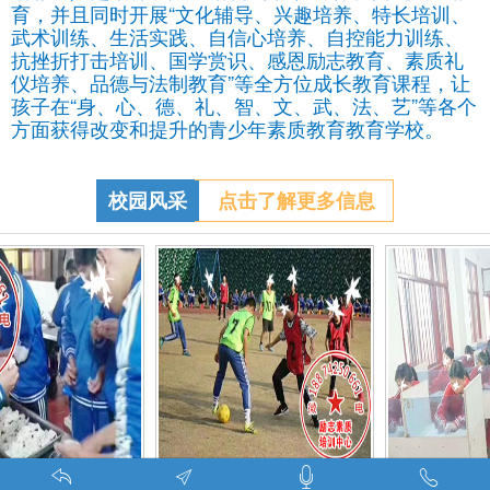
育，并且同时开展“文化辅导、兴趣培养、特长培训、
武术训练、生活实践、自信心培养、自控能力训练、
抗挫折打击培训、国学赏识、感恩励志教育、素质礼
仪培养、品德与法制教育”等全方位成长教育课程，让
孩子在“身、心、德、礼、智、文、武、法、艺”等各个
方面获得改变和提升的青少年素质教育教育学校。
校园风采
点击了解更多信息
特训学校师生携手包饺子体验生活美味-湖南青少年励志教育学校
叛逆期孩子管教学校学生课外足球赛-叛逆的孩子怎么办