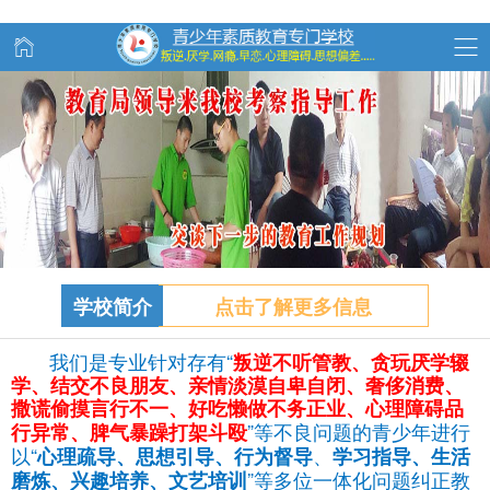
学校简介
点击了解更多信息
我们是专业针对存有“
叛逆不听管教、
贪玩
厌学辍
学、结交不良朋友、亲情淡漠自卑自闭、奢侈消费、
撒谎偷摸言行不一、好吃懒做不务正业、心理障碍品
”等不良问题的青少年进行
行异常、脾气暴躁打架斗殴
以“
、
心理疏导、思想引导、行为督导
学习指导、生活
”等多位一体化问题纠正教
磨炼、兴趣培养、文艺培训