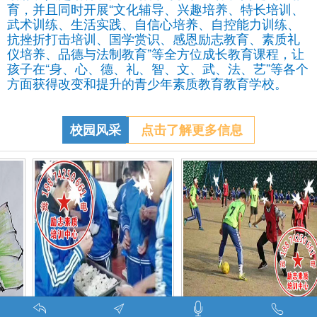
育，并且同时开展“文化辅导、兴趣培养、特长培训、
武术训练、生活实践、自信心培养、自控能力训练、
抗挫折打击培训、国学赏识、感恩励志教育、素质礼
仪培养、品德与法制教育”等全方位成长教育课程，让
孩子在“身、心、德、礼、智、文、武、法、艺”等各个
方面获得改变和提升的青少年素质教育教育学校。
校园风采
点击了解更多信息
调皮的学生叛逆的孩子在特训学校娱乐中学习-调皮的问题学生怎么教育找什么机构
特训学校师生携手包饺子体验生活美味-湖南青少年励志教育学校
叛逆期孩子管教学校学生课外足球赛-叛逆的孩子怎么办