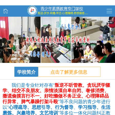
学校简介
点击了解更多信息
我们是专业针对存有“
叛逆不听管教、
贪玩
厌学辍
学、结交不良朋友、亲情淡漠自卑自闭、奢侈消费、
撒谎偷摸言行不一、好吃懒做不务正业、心理障碍品
”等不良问题的青少年进行
行异常、脾气暴躁打架斗殴
以“
、
心理疏导、思想引导、行为督导
学习指导、生活
”等多位一体化问题纠正教
磨炼、兴趣培养、文艺培训