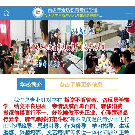
学校简介
点击了解更多信息
我们是专业针对存有“
叛逆不听管教、
贪玩
厌学辍
学、结交不良朋友、亲情淡漠自卑自闭、奢侈消费、
撒谎偷摸言行不一、好吃懒做不务正业、心理障碍品
”等不良问题的青少年进行
行异常、脾气暴躁打架斗殴
以“
、
心理疏导、思想引导、行为督导
学习指导、生活
”等多位一体化问题纠正教
磨炼、兴趣培养、文艺培训