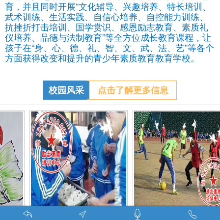
育，并且同时开展“文化辅导、兴趣培养、特长培训、
武术训练、生活实践、自信心培养、自控能力训练、
抗挫折打击培训、国学赏识、感恩励志教育、素质礼
仪培养、品德与法制教育”等全方位成长教育课程，让
孩子在“身、心、德、礼、智、文、武、法、艺”等各个
方面获得改变和提升的青少年素质教育教育学校。
校园风采
点击了解更多信息
调皮的学生叛逆的孩子在特训学校娱乐中学习-调皮的问题学生怎么教育找什么机构
特训学校师生携手包饺子体验生活美味-湖南青少年励志教育学校
叛逆期孩子管教学校学生课外足球赛