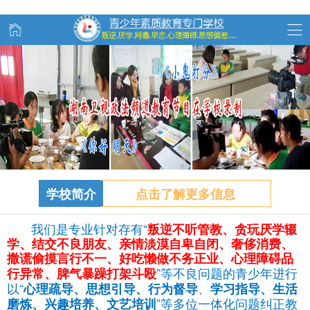
学校简介
点击了解更多信息
我们是专业针对存有“
叛逆不听管教、
贪玩
厌学辍
学、结交不良朋友、亲情淡漠自卑自闭、奢侈消费、
撒谎偷摸言行不一、好吃懒做不务正业、心理障碍品
”等不良问题的青少年进行
行异常、脾气暴躁打架斗殴
以“
、
心理疏导、思想引导、行为督导
学习指导、生活
”等多位一体化问题纠正教
磨炼、兴趣培养、文艺培训