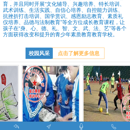
育，并且同时开展“文化辅导、兴趣培养、特长培训、
武术训练、生活实践、自信心培养、自控能力训练、
抗挫折打击培训、国学赏识、感恩励志教育、素质礼
仪培养、品德与法制教育”等全方位成长教育课程，让
孩子在“身、心、德、礼、智、文、武、法、艺”等各个
方面获得改变和提升的青少年素质教育教育学校。
校园风采
点击了解更多信息
调皮的学生叛逆的孩子在特训学校娱乐中学习-调皮的问题学生怎么教育找什么机构
特训学校师生携手包饺子体验生活美味-湖南青少年励志教育学校