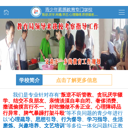
学校简介
点击了解更多信息
我们是专业针对存有“
叛逆不听管教、
贪玩
厌学辍
学、结交不良朋友、亲情淡漠自卑自闭、奢侈消费、
撒谎偷摸言行不一、好吃懒做不务正业、心理障碍品
”等不良问题的青少年进行
行异常、脾气暴躁打架斗殴
以“
、
心理疏导、思想引导、行为督导
学习指导、生活
”等多位一体化问题纠正教
磨炼、兴趣培养、文艺培训