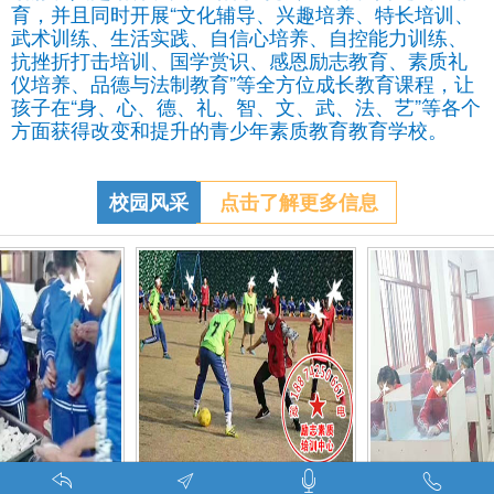
育，并且同时开展“文化辅导、兴趣培养、特长培训、
武术训练、生活实践、自信心培养、自控能力训练、
抗挫折打击培训、国学赏识、感恩励志教育、素质礼
仪培养、品德与法制教育”等全方位成长教育课程，让
孩子在“身、心、德、礼、智、文、武、法、艺”等各个
方面获得改变和提升的青少年素质教育教育学校。
校园风采
点击了解更多信息
特训学校师生携手包饺子体验生活美味-湖南青少年励志教育学校
叛逆期孩子管教学校学生课外足球赛-叛逆的孩子怎么办