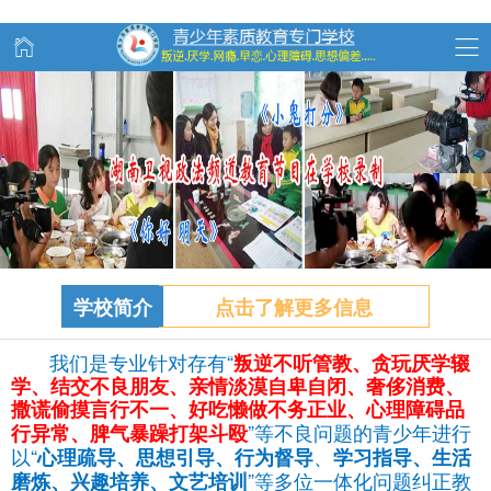
学校简介
点击了解更多信息
我们是专业针对存有“
叛逆不听管教、
贪玩
厌学辍
学、结交不良朋友、亲情淡漠自卑自闭、奢侈消费、
撒谎偷摸言行不一、好吃懒做不务正业、心理障碍品
”等不良问题的青少年进行
行异常、脾气暴躁打架斗殴
以“
、
心理疏导、思想引导、行为督导
学习指导、生活
”等多位一体化问题纠正教
磨炼、兴趣培养、文艺培训