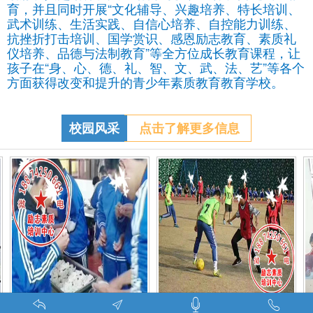
育，并且同时开展“文化辅导、兴趣培养、特长培训、
武术训练、生活实践、自信心培养、自控能力训练、
抗挫折打击培训、国学赏识、感恩励志教育、素质礼
仪培养、品德与法制教育”等全方位成长教育课程，让
孩子在“身、心、德、礼、智、文、武、法、艺”等各个
方面获得改变和提升的青少年素质教育教育学校。
校园风采
点击了解更多信息
特训学校师生携手包饺子体验生活美味-湖南青少年励志教育学校
叛逆期孩子管教学校学生课外足球赛-叛逆的孩子怎么办