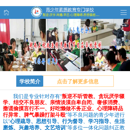
学校简介
点击了解更多信息
我们是专业针对存有“
叛逆不听管教、
贪玩
厌学辍
学、结交不良朋友、亲情淡漠自卑自闭、奢侈消费、
撒谎偷摸言行不一、好吃懒做不务正业、心理障碍品
”等不良问题的青少年进行
行异常、脾气暴躁打架斗殴
以“
、
心理疏导、思想引导、行为督导
学习指导、生活
”等多位一体化问题纠正教
磨炼、兴趣培养、文艺培训