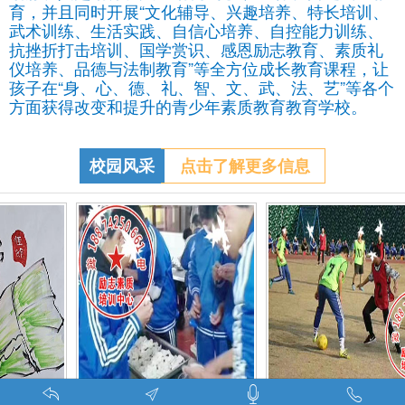
育，并且同时开展“文化辅导、兴趣培养、特长培训、
武术训练、生活实践、自信心培养、自控能力训练、
抗挫折打击培训、国学赏识、感恩励志教育、素质礼
仪培养、品德与法制教育”等全方位成长教育课程，让
孩子在“身、心、德、礼、智、文、武、法、艺”等各个
方面获得改变和提升的青少年素质教育教育学校。
校园风采
点击了解更多信息
调皮的学生叛逆的孩子在特训学校娱乐中学习-调皮的问题学生怎么教育找什么机构
特训学校师生携手包饺子体验生活美味-湖南青少年励志教育学校