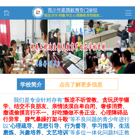
学校简介
点击了解更多信息
我们是专业针对存有“
叛逆不听管教、
贪玩
厌学辍
学、结交不良朋友、亲情淡漠自卑自闭、奢侈消费、
撒谎偷摸言行不一、好吃懒做不务正业、心理障碍品
”等不良问题的青少年进行
行异常、脾气暴躁打架斗殴
以“
、
心理疏导、思想引导、行为督导
学习指导、生活
”等多位一体化问题纠正教
磨炼、兴趣培养、文艺培训