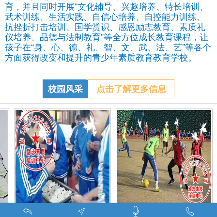
育，并且同时开展“文化辅导、兴趣培养、特长培训、
武术训练、生活实践、自信心培养、自控能力训练、
抗挫折打击培训、国学赏识、感恩励志教育、素质礼
仪培养、品德与法制教育”等全方位成长教育课程，让
孩子在“身、心、德、礼、智、文、武、法、艺”等各个
方面获得改变和提升的青少年素质教育教育学校。
校园风采
点击了解更多信息
教育找什么机构
特训学校师生携手包饺子体验生活美味-湖南青少年励志教育学校
叛逆期孩子管教学校学生课外足球赛-叛逆的孩子怎么办