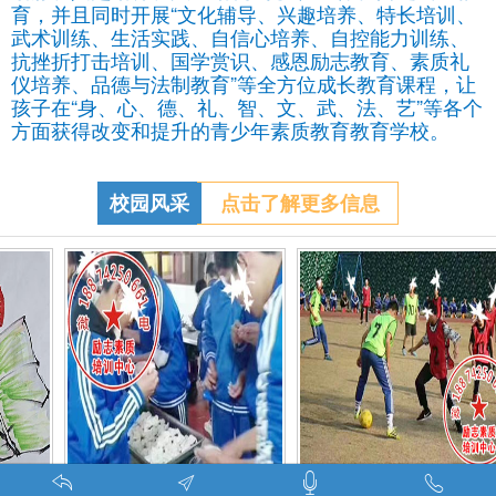
育，并且同时开展“文化辅导、兴趣培养、特长培训、
武术训练、生活实践、自信心培养、自控能力训练、
抗挫折打击培训、国学赏识、感恩励志教育、素质礼
仪培养、品德与法制教育”等全方位成长教育课程，让
孩子在“身、心、德、礼、智、文、武、法、艺”等各个
方面获得改变和提升的青少年素质教育教育学校。
校园风采
点击了解更多信息
调皮的学生叛逆的孩子在特训学校娱乐中学习-调皮的问题学生怎么教育找什么机构
特训学校师生携手包饺子体验生活美味-湖南青少年励志教育学校
叛逆期孩子管教学校学生课外足球赛-叛逆的