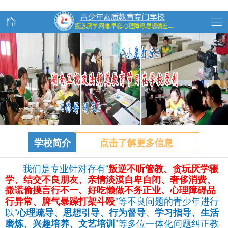
学校简介
点击了解更多信息
我们是专业针对存有“
叛逆不听管教、
贪玩
厌学辍
学、结交不良朋友、亲情淡漠自卑自闭、奢侈消费、
撒谎偷摸言行不一、好吃懒做不务正业、心理障碍品
”等不良问题的青少年进行
行异常、脾气暴躁打架斗殴
以“
、
心理疏导、思想引导、行为督导
学习指导、生活
”等多位一体化问题纠正教
磨炼、兴趣培养、文艺培训