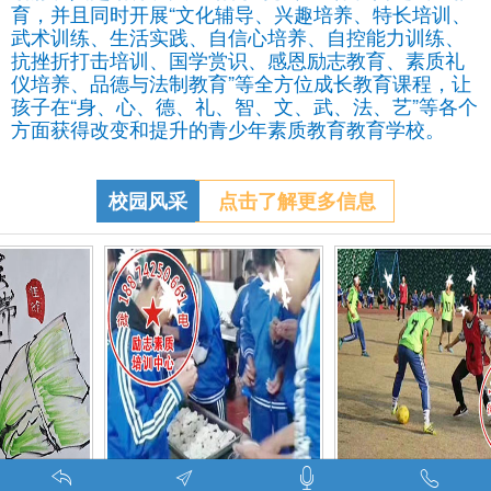
育，并且同时开展“文化辅导、兴趣培养、特长培训、
武术训练、生活实践、自信心培养、自控能力训练、
抗挫折打击培训、国学赏识、感恩励志教育、素质礼
仪培养、品德与法制教育”等全方位成长教育课程，让
孩子在“身、心、德、礼、智、文、武、法、艺”等各个
方面获得改变和提升的青少年素质教育教育学校。
校园风采
点击了解更多信息
调皮的学生叛逆的孩子在特训学校娱乐中学习-调皮的问题学生怎么教育找什么机构
特训学校师生携手包饺子体验生活美味-湖南青少年励志教育学校