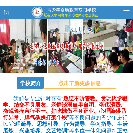
学校简介
点击了解更多信息
我们是专业针对存有“
叛逆不听管教、
贪玩
厌学辍
学、结交不良朋友、亲情淡漠自卑自闭、奢侈消费、
撒谎偷摸言行不一、好吃懒做不务正业、心理障碍品
”等不良问题的青少年进行
行异常、脾气暴躁打架斗殴
以“
、
心理疏导、思想引导、行为督导
学习指导、生活
”等多位一体化问题纠正教
磨炼、兴趣培养、文艺培训