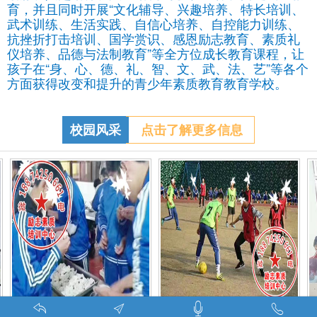
育，并且同时开展“文化辅导、兴趣培养、特长培训、
武术训练、生活实践、自信心培养、自控能力训练、
抗挫折打击培训、国学赏识、感恩励志教育、素质礼
仪培养、品德与法制教育”等全方位成长教育课程，让
孩子在“身、心、德、礼、智、文、武、法、艺”等各个
方面获得改变和提升的青少年素质教育教育学校。
校园风采
点击了解更多信息
特训学校师生携手包饺子体验生活美味-湖南青少年励志教育学校
叛逆期孩子管教学校学生课外足球赛-叛逆的孩子怎么办