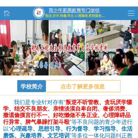
学校简介
点击了解更多信息
我们是专业针对存有“
叛逆不听管教、
贪玩
厌学辍
学、结交不良朋友、亲情淡漠自卑自闭、奢侈消费、
撒谎偷摸言行不一、好吃懒做不务正业、心理障碍品
”等不良问题的青少年进行
行异常、脾气暴躁打架斗殴
以“
、
心理疏导、思想引导、行为督导
学习指导、生活
”等多位一体化问题纠正教
磨炼、兴趣培养、文艺培训