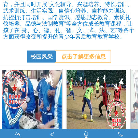
育，并且同时开展“文化辅导、兴趣培养、特长培训、
武术训练、生活实践、自信心培养、自控能力训练、
抗挫折打击培训、国学赏识、感恩励志教育、素质礼
仪培养、品德与法制教育”等全方位成长教育课程，让
孩子在“身、心、德、礼、智、文、武、法、艺”等各个
方面获得改变和提升的青少年素质教育教育学校。
校园风采
点击了解更多信息
特训学校师生携手包饺子体验生活美味-湖南青少年励志教育学校
叛逆期孩子管教学校学生课外足球赛-叛逆的孩子怎么办