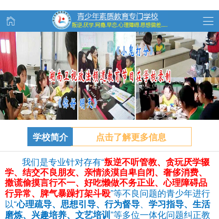
学校简介
点击了解更多信息
我们是专业针对存有“
叛逆不听管教、
贪玩
厌学辍
学、结交不良朋友、亲情淡漠自卑自闭、奢侈消费、
撒谎偷摸言行不一、好吃懒做不务正业、心理障碍品
”等不良问题的青少年进行
行异常、脾气暴躁打架斗殴
以“
、
心理疏导、思想引导、行为督导
学习指导、生活
”等多位一体化问题纠正教
磨炼、兴趣培养、文艺培训