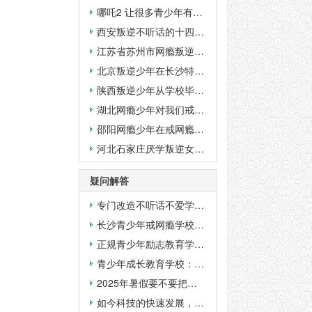
哪吒2 让很多青少年有不良的模仿行为应该怎么面对？
西安叛逆不听话的十四岁少年在湖南素质教育学校写的总结日记
江苏省苏州市网瘾叛逆少年既然说在特训学校比在家还好
北京叛逆少年在长沙特训学校写的日记
陕西叛逆少年从学校毕业回家后家长的反馈
湖北网瘾少年对我们戒网瘾学校的心声
邵阳网瘾少年在戒网瘾学校写的日记
河北石家庄厌学叛逆女孩子来特训学校结业近三年的家长反映
疑问解答
专门改造不听话不爱学习的孩子的学校叫什么名字？
长沙青少年戒网瘾学校一年学费多少钱？
正规青少年励志教育学校：管不住的孩子再怎么爱他都是一种伤害？
青少年成长教育学校：其实假期安排孩子补习并没有什么好处
2025年暑假要不要把孩子送去参加夏令营锻炼一下？
如今科技的快速发展，AI可以帮助家长解决教育孩子的难题吗？