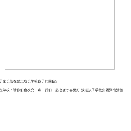
子家长给在励志成长学校孩子的回信2
在学校：请你们也改变一点，我们一起改变才会更好-叛逆孩子学校集团湖南清德