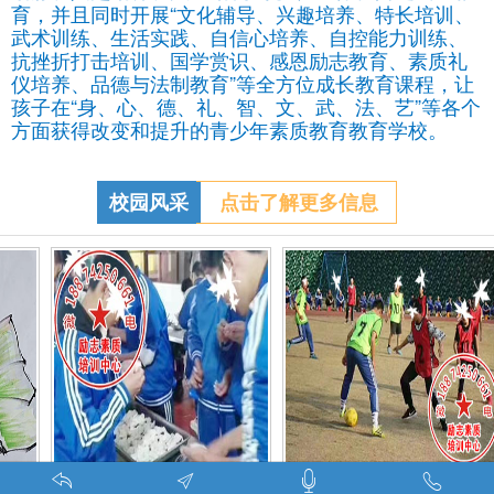
育，并且同时开展“文化辅导、兴趣培养、特长培训、
武术训练、生活实践、自信心培养、自控能力训练、
抗挫折打击培训、国学赏识、感恩励志教育、素质礼
仪培养、品德与法制教育”等全方位成长教育课程，让
孩子在“身、心、德、礼、智、文、武、法、艺”等各个
方面获得改变和提升的青少年素质教育教育学校。
校园风采
点击了解更多信息
调皮的学生叛逆的孩子在特训学校娱乐中学习-调皮的问题学生怎么教育找什么机构
特训学校师生携手包饺子体验生活美味-湖南青少年励志教育学校
叛逆期孩子管教学校学生课外足球赛-叛逆的孩子怎么办