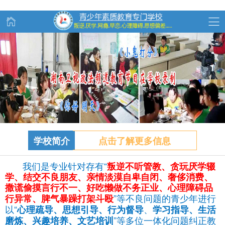
学校简介
点击了解更多信息
我们是专业针对存有“
叛逆不听管教、
贪玩
厌学辍
学、结交不良朋友、亲情淡漠自卑自闭、奢侈消费、
撒谎偷摸言行不一、好吃懒做不务正业、心理障碍品
”等不良问题的青少年进行
行异常、脾气暴躁打架斗殴
以“
、
心理疏导、思想引导、行为督导
学习指导、生活
”等多位一体化问题纠正教
磨炼、兴趣培养、文艺培训