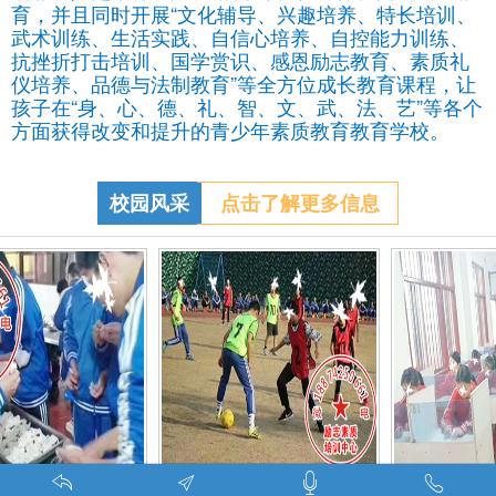
育，并且同时开展“文化辅导、兴趣培养、特长培训、
武术训练、生活实践、自信心培养、自控能力训练、
抗挫折打击培训、国学赏识、感恩励志教育、素质礼
仪培养、品德与法制教育”等全方位成长教育课程，让
孩子在“身、心、德、礼、智、文、武、法、艺”等各个
方面获得改变和提升的青少年素质教育教育学校。
校园风采
点击了解更多信息
特训学校师生携手包饺子体验生活美味-湖南青少年励志教育学校
叛逆期孩子管教学校学生课外足球赛-叛逆的孩子怎么办