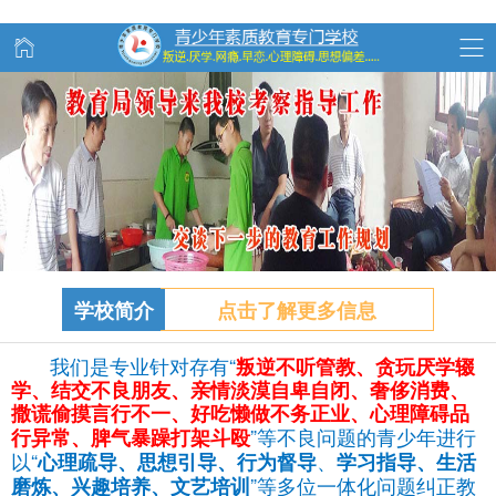
学校简介
点击了解更多信息
我们是专业针对存有“
叛逆不听管教、
贪玩
厌学辍
学、结交不良朋友、亲情淡漠自卑自闭、奢侈消费、
撒谎偷摸言行不一、好吃懒做不务正业、心理障碍品
”等不良问题的青少年进行
行异常、脾气暴躁打架斗殴
以“
、
心理疏导、思想引导、行为督导
学习指导、生活
”等多位一体化问题纠正教
磨炼、兴趣培养、文艺培训