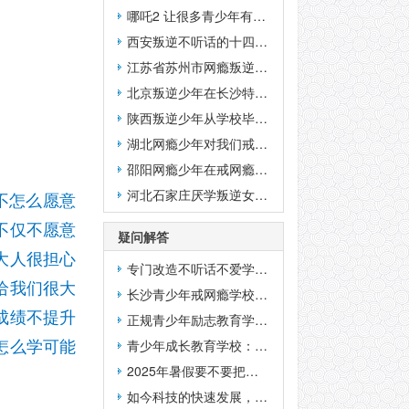
哪吒2 让很多青少年有不良的模仿行为应该怎么面对？
西安叛逆不听话的十四岁少年在湖南素质教育学校写的总结日记
江苏省苏州市网瘾叛逆少年既然说在特训学校比在家还好
北京叛逆少年在长沙特训学校写的日记
陕西叛逆少年从学校毕业回家后家长的反馈
湖北网瘾少年对我们戒网瘾学校的心声
邵阳网瘾少年在戒网瘾学校写的日记
河北石家庄厌学叛逆女孩子来特训学校结业近三年的家长反映
不怎么愿意
不仅不愿意
疑问解答
大人很担心
专门改造不听话不爱学习的孩子的学校叫什么名字？
给我们很大
长沙青少年戒网瘾学校一年学费多少钱？
成绩不提升
正规青少年励志教育学校：管不住的孩子再怎么爱他都是一种伤害？
怎么学可能
青少年成长教育学校：其实假期安排孩子补习并没有什么好处
2025年暑假要不要把孩子送去参加夏令营锻炼一下？
如今科技的快速发展，AI可以帮助家长解决教育孩子的难题吗？