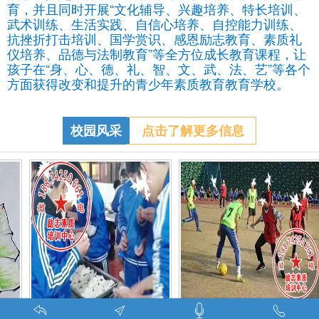
育，并且同时开展“文化辅导、兴趣培养、特长培训、
武术训练、生活实践、自信心培养、自控能力训练、
抗挫折打击培训、国学赏识、感恩励志教育、素质礼
仪培养、品德与法制教育”等全方位成长教育课程，让
孩子在“身、心、德、礼、智、文、武、法、艺”等各个
方面获得改变和提升的青少年素质教育教育学校。
校园风采
点击了解更多信息
生叛逆的孩子在特训学校娱乐中学习-调皮的问题学生怎么教育找什么机构
特训学校师生携手包饺子体验生活美味-湖南青少年励志教育学校
叛逆期孩子管教学校学生课外足球赛-叛逆的孩子怎么办