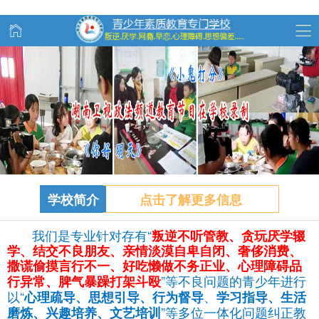
学校简介
点击了解更多信息
我们是专业针对存有“
叛逆不听管教、
贪玩
厌学辍
学、结交不良朋友、亲情淡漠自卑自闭、奢侈消费、
撒谎偷摸言行不一、好吃懒做不务正业、心理障碍品
”等不良问题的青少年进行
行异常、脾气暴躁打架斗殴
以“
、
心理疏导、思想引导、行为督导
学习指导、生活
”等多位一体化问题纠正教
磨炼、兴趣培养、文艺培训