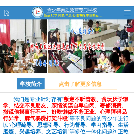
学校简介
点击了解更多信息
我们是专业针对存有“
叛逆不听管教、
贪玩
厌学辍
学、结交不良朋友、亲情淡漠自卑自闭、奢侈消费、
撒谎偷摸言行不一、好吃懒做不务正业、心理障碍品
”等不良问题的青少年进行
行异常、脾气暴躁打架斗殴
以“
、
心理疏导、思想引导、行为督导
学习指导、生活
”等多位一体化问题纠正教
磨炼、兴趣培养、文艺培训