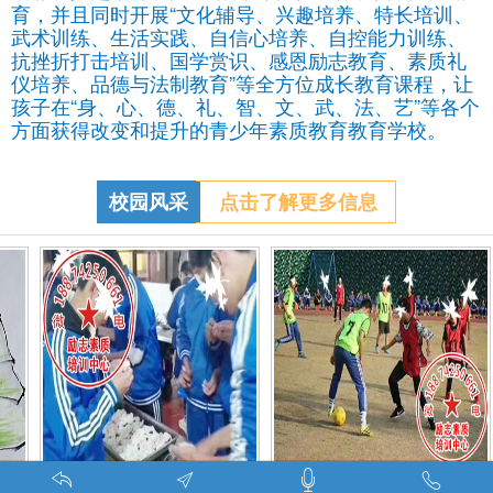
育，并且同时开展“文化辅导、兴趣培养、特长培训、
武术训练、生活实践、自信心培养、自控能力训练、
抗挫折打击培训、国学赏识、感恩励志教育、素质礼
仪培养、品德与法制教育”等全方位成长教育课程，让
孩子在“身、心、德、礼、智、文、武、法、艺”等各个
方面获得改变和提升的青少年素质教育教育学校。
校园风采
点击了解更多信息
娱乐中学习-调皮的问题学生怎么教育找什么机构
特训学校师生携手包饺子体验生活美味-湖南青少年励志教育学校
叛逆期孩子管教学校学生课外足球赛-叛逆的孩子怎么办