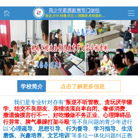
学校简介
点击了解更多信息
我们是专业针对存有“
叛逆不听管教、
贪玩
厌学辍
学、结交不良朋友、亲情淡漠自卑自闭、奢侈消费、
撒谎偷摸言行不一、好吃懒做不务正业、心理障碍品
”等不良问题的青少年进行
行异常、脾气暴躁打架斗殴
以“
、
心理疏导、思想引导、行为督导
学习指导、生活
”等多位一体化问题纠正教
磨炼、兴趣培养、文艺培训