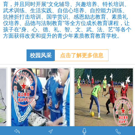
育，并且同时开展“文化辅导、兴趣培养、特长培训、
武术训练、生活实践、自信心培养、自控能力训练、
抗挫折打击培训、国学赏识、感恩励志教育、素质礼
仪培养、品德与法制教育”等全方位成长教育课程，让
孩子在“身、心、德、礼、智、文、武、法、艺”等各个
方面获得改变和提升的青少年素质教育教育学校。
校园风采
点击了解更多信息
习-调皮的问题学生怎么教育找什么机构
特训学校师生携手包饺子体验生活美味-湖南青少年励志教育学校
叛逆期孩子管教学校学生课外足球赛-叛逆的孩子怎么办