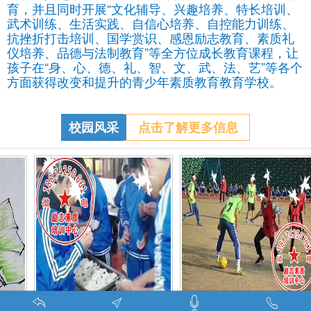
育，并且同时开展“文化辅导、兴趣培养、特长培训、
武术训练、生活实践、自信心培养、自控能力训练、
抗挫折打击培训、国学赏识、感恩励志教育、素质礼
仪培养、品德与法制教育”等全方位成长教育课程，让
孩子在“身、心、德、礼、智、文、武、法、艺”等各个
方面获得改变和提升的青少年素质教育教育学校。
校园风采
点击了解更多信息
调皮的学生叛逆的孩子在特训学校娱乐中学习-调皮的问题学生怎么教育找什么机构
特训学校师生携手包饺子体验生活美味-湖南青少年励志教育学校
叛逆期孩子管教学校学生课外足球赛-叛逆的孩子怎么办