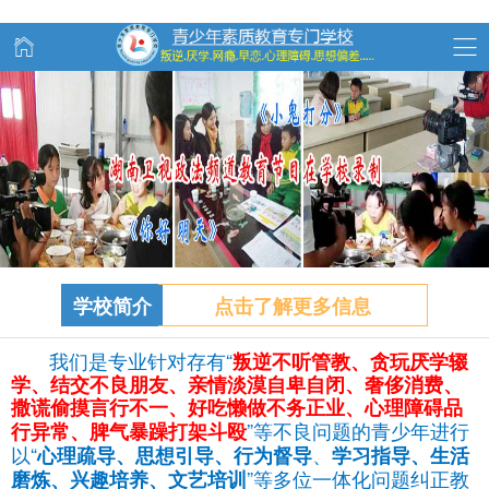
学校简介
点击了解更多信息
我们是专业针对存有“
叛逆不听管教、
贪玩
厌学辍
学、结交不良朋友、亲情淡漠自卑自闭、奢侈消费、
撒谎偷摸言行不一、好吃懒做不务正业、心理障碍品
”等不良问题的青少年进行
行异常、脾气暴躁打架斗殴
以“
、
心理疏导、思想引导、行为督导
学习指导、生活
”等多位一体化问题纠正教
磨炼、兴趣培养、文艺培训